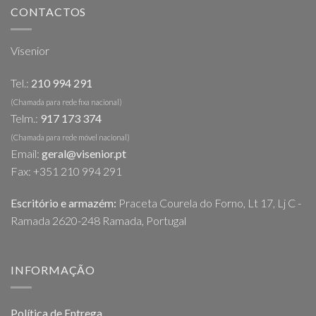
CONTACTOS
Visenior
Tel.:
210 994 291
(Chamada para rede fixa nacional)
Telm.:
917 173 374
(Chamada para rede móvel nacional)
Email:
geral@visenior.pt
Fax: +351 210 994 291
Escritório e armazém:
Praceta Courela do Forno, Lt 17, Lj C -
Ramada 2620-248 Ramada, Portugal
INFORMAÇÃO
Política de Entrega