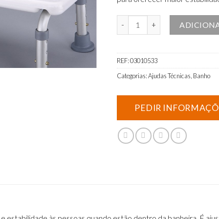
Quantidade de Banco de banheir
ADICION
REF:
03010533
Categorias:
Ajudas Técnicas
,
Banho
 e estabilidade às pessoas quando estão dentro da banheira. É aju