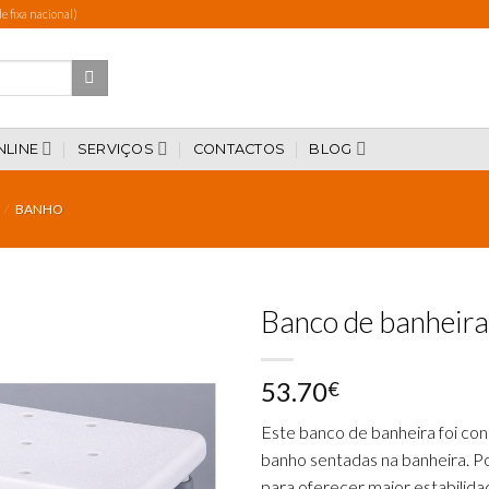
 fixa nacional)
NLINE
SERVIÇOS
CONTACTOS
BLOG
/
BANHO
Banco de banheira
53.70
€
Add to
wishlist
Este banco de banheira foi c
banho sentadas na banheira. P
para oferecer maior estabilida