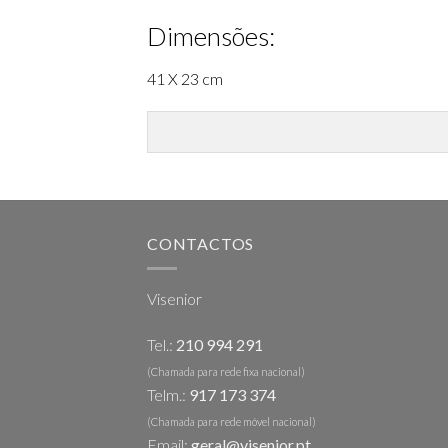
Dimensões:
41 X 23 cm
CONTACTOS
Visenior
Tel.:
210 994 291
(Chamada para rede fixa nacional)
Telm.:
917 173 374
(Chamada para rede móvel nacional)
Email:
geral@visenior.pt