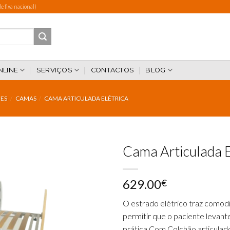
 fixa nacional)
NLINE
SERVIÇOS
CONTACTOS
BLOG
ES
/
CAMAS
/
CAMA ARTICULADA ELÉTRICA
Cama Articulada E
629.00
€
Add to
wishlist
O estrado elétrico traz comodi
permitir que o paciente levante 
prática.Com Colchão articulad