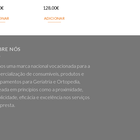
0
€
128.00
€
IONAR
ADICIONAR
BRE NÓS
os uma marca nacional vocacionada para a
rcialização de consumíveis, produtos e
pamentos para Geriatria e Ortopedia,
ada em princípios como a proximidade,
licidade, eficácia e excelência nos serviços
presta.