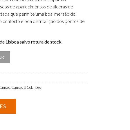
riscos de aparecimentos de úlceras de
rtada que permite uma boa imersão do
o conforto e boa distribuição dos pontos de
e Lisboa salvo rotura de stock.
létrica c/rodas e Grades
AR
Camas
,
Camas & Colchões