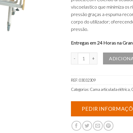
viscoelastico que minimiza os 
pressão graças a espuma reco
corpo do utilizador; oferecend
pressão.
Entregas em 24 Horas na Grand
Quantidade de Cama Articulada E
ADICION
REF:
03032309
Categorias:
Cama articulada elétrica
,