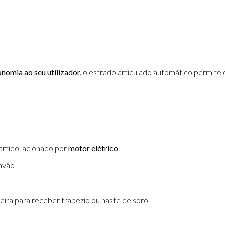
nomia ao seu utilizador,
o estrado articulado automático permite q
partido, acionado por
motor elétrico
ravão
ira para receber trapézio ou haste de soro