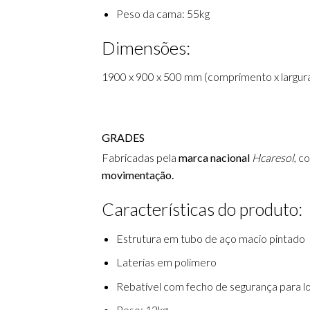
Peso da cama: 55kg
Dimensões:
1900 x 900 x 500 mm (comprimento x largura 
GRADES
Fabricadas pela
marca nacional
Hcaresol
, c
movimentação.
Características do produto:
Estrutura em tubo de aço macio pintado
Laterias em polímero
Rebatível com fecho de segurança para l
Peso: 12kg