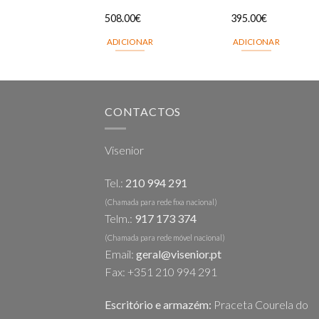
508.00
€
395.00
€
ADICIONAR
ADICIONAR
CONTACTOS
Visenior
Tel.:
210 994 291
(Chamada para rede fixa nacional)
Telm.:
917 173 374
(Chamada para rede móvel nacional)
Email:
geral@visenior.pt
Fax: +351 210 994 291
Escritório e armazém:
Praceta Courela do