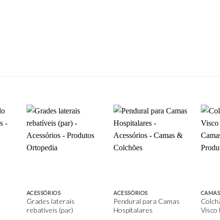
d to
Add to
Add to
hlist
wishlist
wishlist
ACESSÓRIOS
ACESSÓRIOS
CAMAS
Grades laterais
Pendural para Camas
Colch
rebatíveis (par)
Hospitalares
Visco 