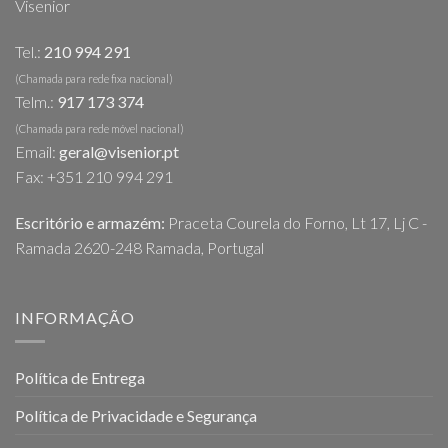
Visenior
Tel.:
210 994 291
(Chamada para rede fixa nacional)
Telm.:
917 173 374
(Chamada para rede móvel nacional)
Email:
geral@visenior.pt
Fax: +351 210 994 291
Escritório e armazém:
Praceta Courela do Forno, Lt 17, Lj C -
Ramada 2620-248 Ramada, Portugal
INFORMAÇÃO
Política de Entrega
Política de Privacidade e Segurança