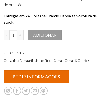
de pressão.
Entregas em 24 Horas na Grande Lisboa salvo rotura de
stock.
Quantidade de Cama Articulada Elétrica c/rodas e Colchão Viscoelás
ADICIONAR
REF:
03032302
Categorias:
Cama articulada elétrica
,
Camas
,
Camas & Colchões