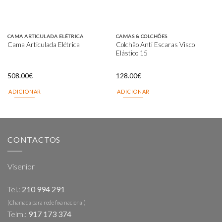
CAMA ARTICULADA ELÉTRICA
CAMAS & COLCHÕES
Colchão Anti Escaras Visco
Cama Articulada Elétrica
Elástico 15
508.00
€
128.00
€
ADICIONAR
ADICIONAR
CONTACTOS
Visenior
Tel.:
210 994 291
(Chamada para rede fixa nacional)
Telm.:
917 173 374