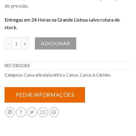
de pressão.
Entregas em 24 Horas na Grande Lisboa salvo rotura de
stock.
Quantidade de Cama Articulada Elétrica c/rodas, Colchão Viscoelást
ADICIONAR
REF:
03032305
Categorias:
Cama articulada elétrica
,
Camas
,
Camas & Colchões