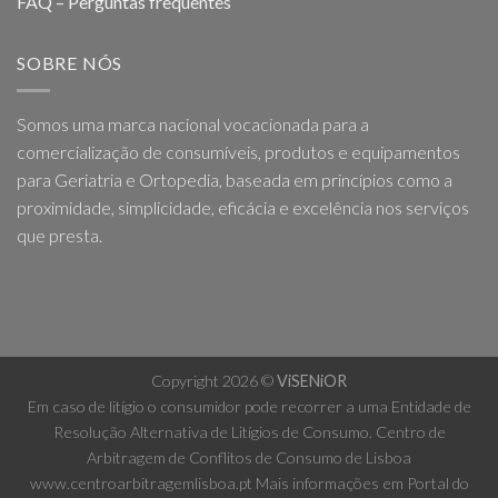
FAQ – Perguntas frequentes
SOBRE NÓS
Somos uma marca nacional vocacionada para a
comercialização de consumíveis, produtos e equipamentos
para Geriatria e Ortopedia, baseada em princípios como a
proximidade, simplicidade, eficácia e excelência nos serviços
que presta.
Copyright 2026 ©
ViSENiOR
Em caso de litígio o consumidor pode recorrer a uma Entidade de
Resolução Alternativa de Litígios de Consumo. Centro de
Arbitragem de Conflitos de Consumo de Lisboa
www.centroarbitragemlisboa.pt
Mais informações em Portal do