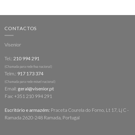
CONTACTOS
Visenior
Tel.:
210 994 291
(Chamada para rede fixa nacional)
Telm.:
917 173 374
(Chamada para rede móvel nacional)
Email:
geral@visenior.pt
Fax: +351 210 994 291
Escritório e armazém:
Praceta Courela do Forno, Lt 17, Lj C -
Ramada 2620-248 Ramada, Portugal