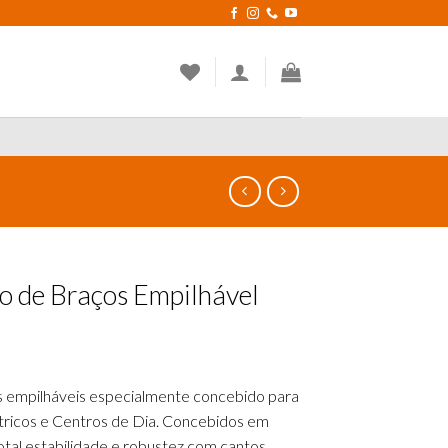
o de Braços Empilhável
s empilháveis especialmente concebido para
tricos e Centros de Dia. Concebidos em
otal estabilidade e robustez com cantos