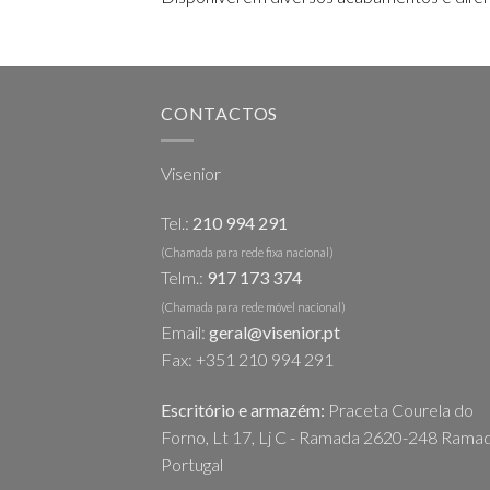
CONTACTOS
Visenior
Tel.:
210 994 291
(Chamada para rede fixa nacional)
Telm.:
917 173 374
(Chamada para rede móvel nacional)
Email:
geral@visenior.pt
Fax: +351 210 994 291
Escritório e armazém:
Praceta Courela do
Forno, Lt 17, Lj C - Ramada 2620-248 Ramad
Portugal