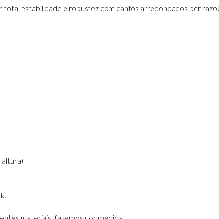
total estabilidade e robustez com cantos arredondados por razoes
 altura)
k.
entes materiais; fazemos por medida.