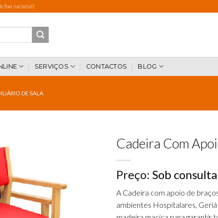
 fixa nacional)
NLINE
SERVIÇOS
CONTACTOS
BLOG
LIÁRIO DE SALA
Cadeira Com Apoi
Preço:
Sob consulta
Add to
wishlist
A Cadeira com apoio de braço
ambientes Hospitalares, Geriá
madeira maciça para garantir t