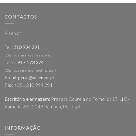
CONTACTOS
Visenior
Tel.:
210 994 291
(Chamada para rede fixa nacional)
Telm.:
917 173 374
(Chamada para rede móvel nacional)
Email:
geral@visenior.pt
Fax: +351 210 994 291
Escritório e armazém:
Praceta Courela do Forno, Lt 17, Lj C -
Ramada 2620-248 Ramada, Portugal
INFORMAÇÃO