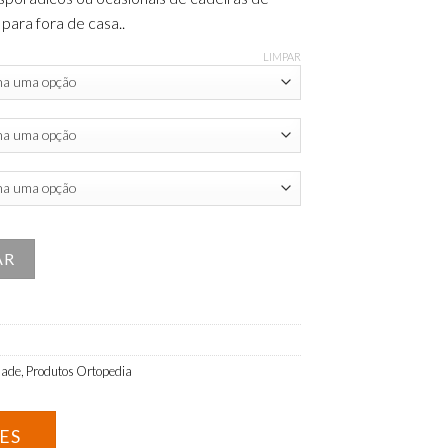
para fora de casa..
LIMPAR
Breezy 90 R12 (Trânsito)
AR
dade
,
Produtos Ortopedia