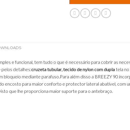
OWNLOADS
mples e funcional, tem tudo o que é necessário para cobrir as nec
 pelos detalhes:
cruzeta tubular,
tecido de nylon com dupla
tela no
 bloqueio mediante parafuso.Para além disso a BREEZY 90 inco
do encosto para maior conforto e protector lateral abatível, com u
visto que lhe proporciona maior suporte para o antebraço.