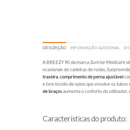
DESCRIÇÃO
INFORMAÇÃO ADICIONAL
D
A BREEZY 90 da marca
Sunrise Medical
é si
ocasionais de cadeiras de rodas. Surpreende
traseira
,
comprimento de perna ajustável
com
e tem tecido de nylon que envolve os tubos 
de braços
aumenta o conforto do utilizador, 
Características do produto: