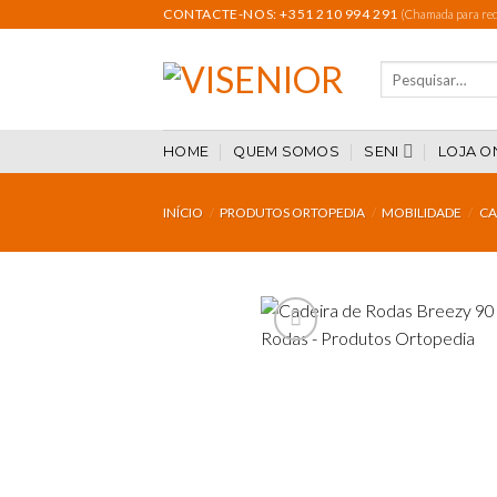
Skip
CONTACTE-NOS: +351 210 994 291
(Chamada para rede
to
content
Pesquisar
por:
HOME
QUEM SOMOS
SENI
LOJA O
INÍCIO
/
PRODUTOS ORTOPEDIA
/
MOBILIDADE
/
CA