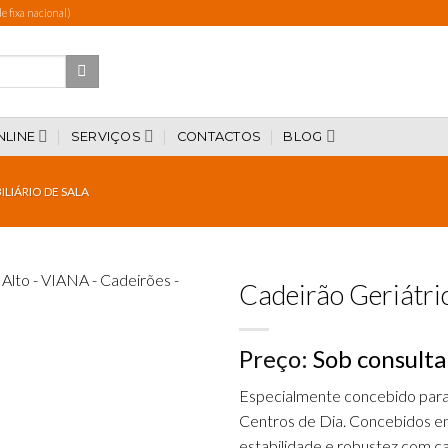
 fixa nacional)
NLINE
SERVIÇOS
CONTACTOS
BLOG
LIÁRIO DE SALA
Cadeirão Geriátri
Preço:
Sob consulta
Add to
wishlist
Especialmente concebido para 
Centros de Dia. Concebidos em
estabilidade e robustez com c