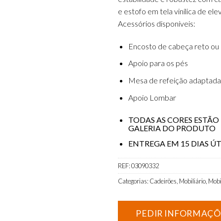
e estofo em tela vinílica de el
Acessórios disponíveis:
Encosto de cabeça reto ou
Apoio para os pés
Mesa de refeição adaptada
Apoio Lombar
TODAS AS CORES ESTÃO 
GALERIA DO PRODUTO
ENTREGA EM 15 DIAS ÚT
REF:
03090332
Categorias:
Cadeirões
,
Mobiliário
,
Mobi