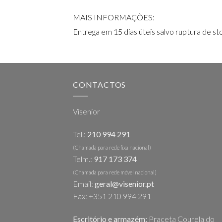
MAIS INFORMAÇÕES:
Entrega em 15 dias úteis salvo ruptura de st
CONTACTOS
Visenior
Tel.:
210 994 291
(Chamada para rede fixa nacional)
Telm.:
917 173 374
(Chamada para rede móvel nacional)
Email:
geral@visenior.pt
Fax: +351 210 994 291
Escritório e armazém:
Praceta Courela do