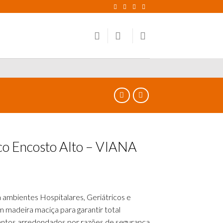
co Encosto Alto – VIANA
ambientes Hospitalares, Geriátricos e
 madeira maciça para garantir total
antos arredondados por razões de segurança