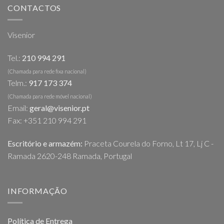
CONTACTOS
Visenior
Tel.:
210 994 291
(Chamada para rede fixa nacional)
Telm.:
917 173 374
(Chamada para rede móvel nacional)
Email:
geral@visenior.pt
Fax: +351 210 994 291
Escritório e armazém:
Praceta Courela do Forno, Lt 17, Lj C -
Ramada 2620-248 Ramada, Portugal
INFORMAÇÃO
Política de Entrega