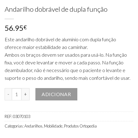
Andarilho dobrável de dupla função
56.95
€
Este andarilho dobrável de alumínio com dupla função
oferece maior estabilidade ao caminhar.
Ambos os braços devem ser usados ​​para usá-lo. Na função
fixa, você deve levantar e mover a cada passo. Na função
deambulador, não é necessário que o paciente o levante e
suporte o peso do andarilho, sendo mais confortável de usar.
Quantidade de Andarilho dobrável de dupla função
ADICIONAR
REF:
03070103
Categorias:
Andarilhos
,
Mobilidade
,
Produtos Ortopedia