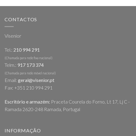
CONTACTOS
Visenior
Tel.:
210 994 291
(Chamada para rede fixa nacional)
Telm.:
917 173 374
(Chamada para rede móvel nacional)
Email:
geral@visenior.pt
Fax: +351 210 994 291
Escritório e armazém:
Praceta Courela do Forno, Lt 17, Lj C -
Ramada 2620-248 Ramada, Portugal
INFORMAÇÃO