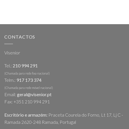
CONTACTOS
Visenior
Tel.:
210 994 291
(Chamada para rede fixa nacional)
Telm.:
917 173 374
(Chamada para rede móvel nacional)
Email:
geral@visenior.pt
Fax: +351 210 994 291
Escritório e armazém:
Praceta Courela do Forno, Lt 17, Lj C -
Ramada 2620-248 Ramada, Portugal