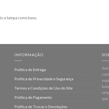
.
nto a tampa como base.
INFORMAÇÃO
SO
Som
Política de Entrega
come
Política de Privacidade e Segurança
equi
base
Termos e Condições de Uso do Site
simp
Política de Pagamento
que 
Política de Trocas e Devoluções