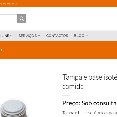
 fixa nacional)
NLINE
SERVIÇOS
CONTACTOS
BLOG
IO
Tampa e base isot
comida
Add to
Preço:
Sob consulta
wishlist
Tampa e base isotérmicas para