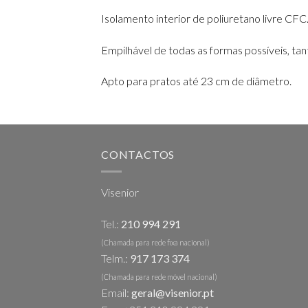
Isolamento interior de poliuretano livre CFC
Empilhável de todas as formas possíveis, ta
Apto para pratos até 23 cm de diâmetro.
CONTACTOS
Visenior
Tel.:
210 994 291
(Chamada para rede fixa nacional)
Telm.:
917 173 374
(Chamada para rede móvel nacional)
Email:
geral@visenior.pt