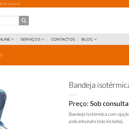
 fixa nacional)
NLINE
SERVIÇOS
CONTACTOS
BLOG
IO
Bandeja isotérmic
Preço:
Sob consulta
Add to
wishlist
Bandeja Isotérmica com opção
policarbonato (não incluída),