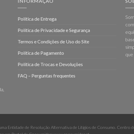
INFORMAÇÃO
SO
Som
Política de Entrega
come
Política de Privacidade e Segurança
equi
base
Termos e Condições de Uso do Site
simp
Política de Pagamento
que 
Política de Trocas e Devoluções
FAQ – Perguntas frequentes
a,
 uma Entidade de Resolução Alternativa de Litígios de Consumo. Centro