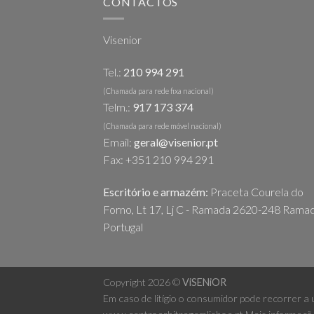
CONTACTOS
Visenior
Tel.:
210 994 291
(Chamada para rede fixa nacional)
Telm.:
917 173 374
(Chamada para rede móvel nacional)
Email:
geral@visenior.pt
Fax: +351 210 994 291
Escritório e armazém:
Praceta Courela do
Forno, Lt 17, Lj C - Ramada 2620-248 Ramad
Portugal
Copyright 2026 ©
ViSENiOR
Em caso de litígio o consumidor pode recorrer a