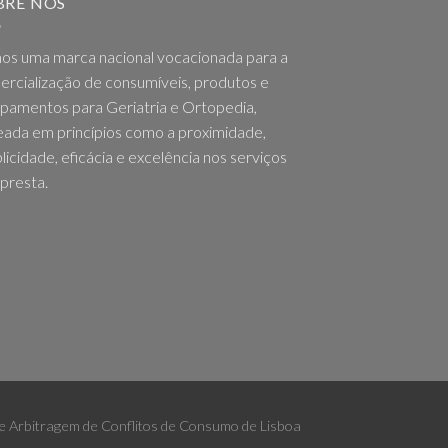
BRE NÓS
os uma marca nacional vocacionada para a
rcialização de consumíveis, produtos e
pamentos para Geriatria e Ortopedia,
ada em princípios como a proximidade,
licidade, eficácia e excelência nos serviços
presta.
 de Arbitragem de Conflitos de Consumo de Lisboa