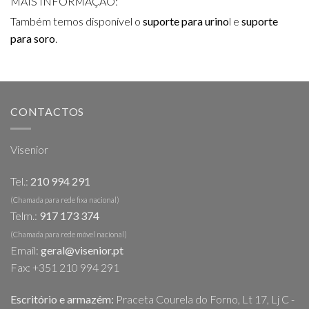
MAIS INFORMAÇÃO:
Também temos disponível o
suporte para urino
l e
suporte
para soro
.
CONTACTOS
Visenior
Tel.:
210 994 291
(Chamada para rede fixa nacional)
Telm.:
917 173 374
(Chamada para rede móvel nacional)
Email:
geral@visenior.pt
Fax: +351 210 994 291
Escritório e armazém:
Praceta Courela do Forno, Lt 17, Lj C -