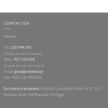
CONTACTOS
Visenior
Tel.:
210 994 291
(Chamada para rede fixa nacional)
Telm.:
917 173 374
(Chamada para rede móvel nacional)
Email:
geral@visenior.pt
Fax: +351 210 994 291
Escritório e armazém:
Praceta Courela do Forno, Lt 17, Lj C -
Ramada 2620-248 Ramada, Portugal