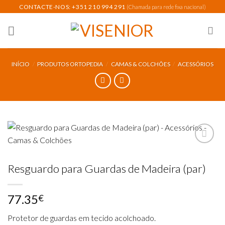
Skip
CONTACTE-NOS: +351 210 994 291
(Chamada para rede fixa nacional)
to
content
INÍCIO
/
PRODUTOS ORTOPEDIA
/
CAMAS & COLCHÕES
/
ACESSÓRIOS
Resguardo para Guardas de Madeira (par)
Add to
wishlist
77.35
€
Protetor de guardas em tecido acolchoado.