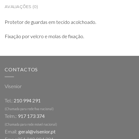
AVALIAÇÕES (0)
Protetor de guardas em tecido acolchoado.
Fixação por velcro e molas de fixação.
CONTACTOS
Visenior
Tel.:
210 994 291
(Chamada para rede fixa nacional)
Telm.:
917 173 374
(Chamada para rede móvel nacional)
Email:
geral@visenior.pt