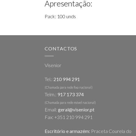
Apresentação:
Pack: 100 unds
CONTACTOS
Visenior
Tel.:
210 994 291
(Chamada para rede fixa nacional)
Telm.:
917 173 374
(Chamada para rede móvel nacional)
Email:
geral@visenior.pt
Fax: +351 210 994 291
Escritório e armazém:
Praceta Courela do