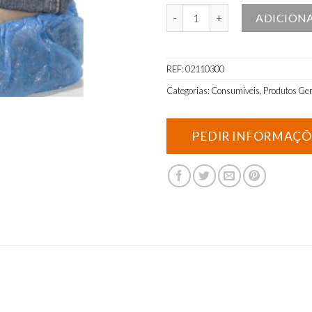
Quantidade de Protetores para 
ADICION
REF:
02110300
Categorias:
Consumiveis
,
Produtos Ger