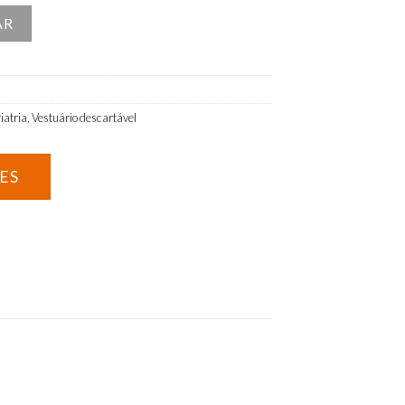
sapatos descartáveis
AR
iatria
,
Vestuário descartável