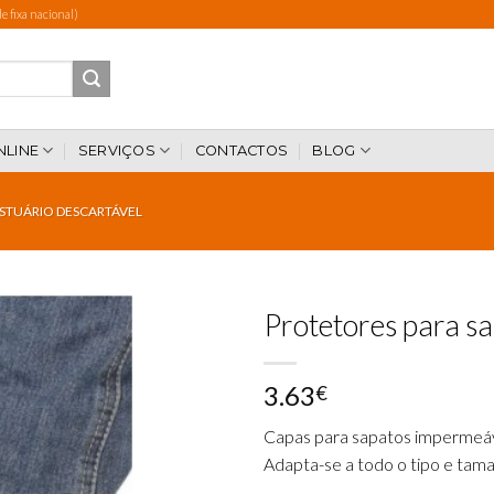
 fixa nacional)
NLINE
SERVIÇOS
CONTACTOS
BLOG
STUÁRIO DESCARTÁVEL
Protetores para sa
3.63
€
Add to
wishlist
Capas para sapatos impermeáv
Adapta-se a todo o tipo e tam