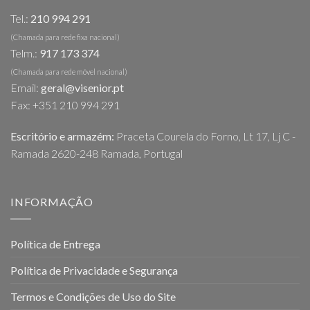
Tel.:
210 994 291
(Chamada para rede fixa nacional)
Telm.:
917 173 374
(Chamada para rede móvel nacional)
Email:
geral@visenior.pt
Fax: +351 210 994 291
Escritório e armazém:
Praceta Courela do Forno, Lt 17, Lj C -
Ramada 2620-248 Ramada, Portugal
INFORMAÇÃO
Política de Entrega
Política de Privacidade e Segurança
Termos e Condições de Uso do Site