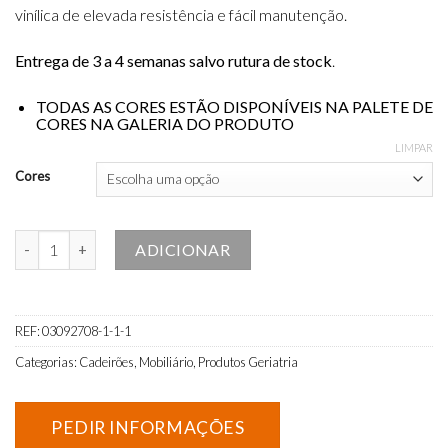
vinílica de elevada resistência e fácil manutenção.
Entrega de 3 a 4 semanas salvo rutura de stock
.
TODAS AS CORES ESTÃO DISPONÍVEIS NA PALETE DE
CORES NA GALERIA DO PRODUTO
LIMPAR
Cores
Quantidade de Poltrona Geriátrica Manual (Maple Relax) Limão
ADICIONAR
REF:
03092708-1-1-1
Categorias:
Cadeirões
,
Mobiliário
,
Produtos Geriatria