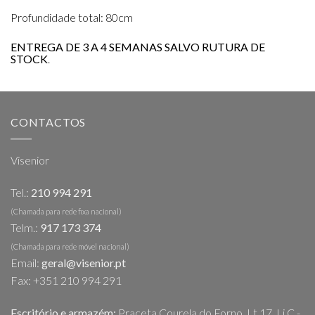
Profundidade total: 80cm
ENTREGA DE 3 A 4 SEMANAS SALVO RUTURA DE
STOCK
.
CONTACTOS
Visenior
Tel.:
210 994 291
(Chamada para rede fixa nacional)
Telm.:
917 173 374
(Chamada para rede móvel nacional)
Email:
geral@visenior.pt
Fax: +351 210 994 291
Escritório e armazém:
Praceta Courela do Forno, Lt 17, Lj C -