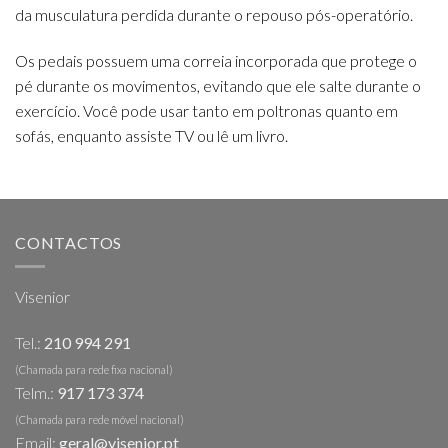
da musculatura perdida durante o repouso pós-operatório.
Os pedais possuem uma correia incorporada que protege o
pé durante os movimentos, evitando que ele salte durante o
exercício. Você pode usar tanto em poltronas quanto em
sofás, enquanto assiste TV ou lê um livro.
CONTACTOS
Visenior
Tel.:
210 994 291
(Chamada para rede fixa nacional)
Telm.:
917 173 374
(Chamada para rede móvel nacional)
Email:
geral@visenior.pt