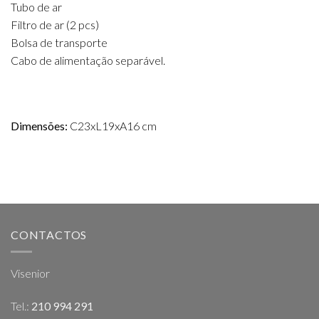
Tubo de ar
Filtro de ar (2 pcs)
Bolsa de transporte
Cabo de alimentação separável.
Dimensões:
C23xL19xA16 cm
CONTACTOS
Visenior
Tel.:
210 994 291