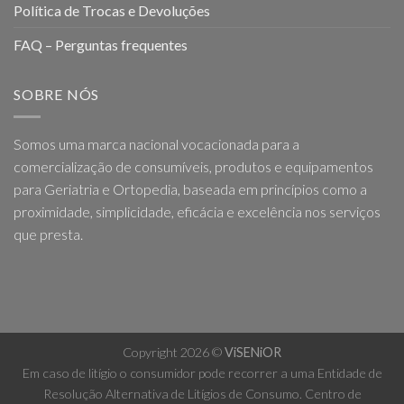
Política de Trocas e Devoluções
FAQ – Perguntas frequentes
SOBRE NÓS
Somos uma marca nacional vocacionada para a
comercialização de consumíveis, produtos e equipamentos
para Geriatria e Ortopedia, baseada em princípios como a
proximidade, simplicidade, eficácia e excelência nos serviços
que presta.
Copyright 2026 ©
ViSENiOR
Em caso de litígio o consumidor pode recorrer a uma Entidade de
Resolução Alternativa de Litígios de Consumo. Centro de