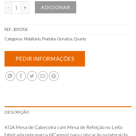
Quantidade de Mesa de Cabeceira com Mesa de Refeição no Leito
ADICIONAR
REF:
3093706
Categorias:
Mobiliário
,
Produtos Geriatria
,
Quarto
DESCRIÇÃO
KGA Mesa de Cabeceira com Mesa de Refeição no Leito
fabricada pela marca
HCaresol,
para colocação na lateral da