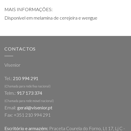
MAIS INFORMAÇÕES:
Disponível em melamina de cerejeira e wengue
CONTACTOS
Visenior
Tel.:
210 994 291
(Chamada para rede fixa nacional)
Telm.:
917 173 374
(Chamada para rede móvel nacional)
Email:
geral@visenior.pt
Fax: +351 210 994 291
Escritório e armazém:
Praceta Courela do Forno, Lt 17, Lj C -