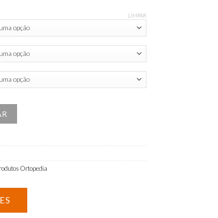
LIMPAR
servação em Tubo Redondo
AR
rodutos Ortopedia