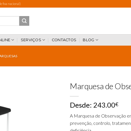
 fixa nacional)
NLINE
SERVIÇOS
CONTACTOS
BLOG
ARQUESAS
Marquesa de Obs
Desde:
243.00
€
Add to
wishlist
A Marquesa de Observação em 
prevenção, controlo, tratamen
deficiência.