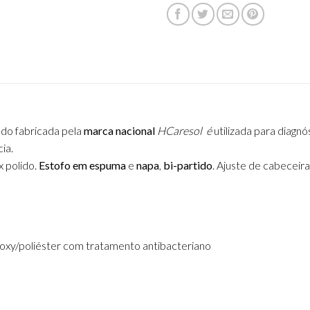
o fabricada pela
marca nacional
HCaresol é
utilizada para diagn
ia.
 polido.
Estofo em espuma
e
napa
,
bi-partido
. Ajuste de cabecei
oxy/poliéster com tratamento antibacteriano