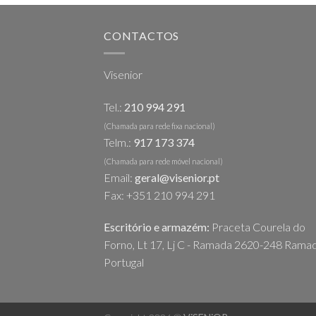
CONTACTOS
Visenior
Tel.:
210 994 291
(Chamada para rede fixa nacional)
Telm.:
917 173 374
(Chamada para rede móvel nacional)
Email:
geral@visenior.pt
Fax: +351 210 994 291
Escritório e armazém:
Praceta Courela do
Forno, Lt 17, Lj C - Ramada 2620-248 Ramad
Portugal