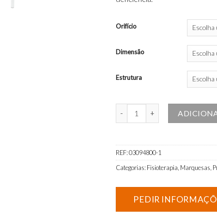
Orifício
Dimensão
Estrutura
Quantidade de Marquesa de Ob
ADICION
REF:
03094800-1
Categorias:
Fisioterapia
,
Marquesas
,
P