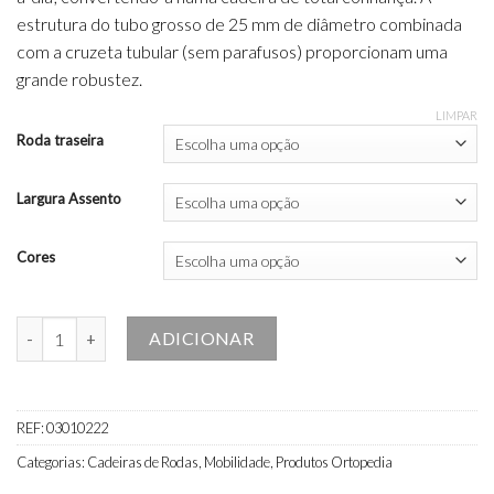
estrutura do tubo grosso de 25 mm de diâmetro combinada
com a cruzeta tubular (sem parafusos) proporcionam uma
grande robustez.
LIMPAR
Roda traseira
Largura Assento
Cores
Quantidade de Cadeira de Rodas Breezy Premium R12 (Trânsito)
ADICIONAR
REF:
03010222
Categorias:
Cadeiras de Rodas
,
Mobilidade
,
Produtos Ortopedia