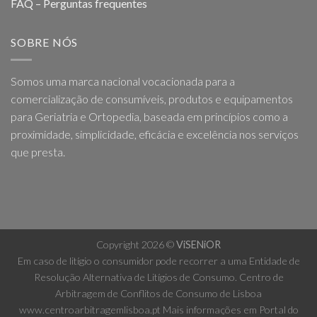
FAQ – Perguntas frequentes
SOBRE NÓS
Somos uma marca nacional vocacionada para a
comercialização de consumíveis, produtos e equipamentos
para Geriatria e Ortopedia, baseada em princípios como a
proximidade, simplicidade, eficácia e excelência nos serviços
que presta.
Copyright 2026 ©
ViSENiOR
Em caso de litígio o consumidor pode recorrer a uma Entidade de
Resolução Alternativa de Litígios de Consumo. Centro de
Arbitragem de Conflitos de Consumo de Lisboa
www.centroarbitragemlisboa.pt
Mais informações em Portal do