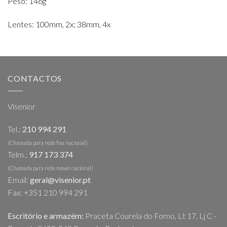
Peso: 146g
Lentes: 100mm, 2x; 38mm, 4x
CONTACTOS
Visenior
Tel.:
210 994 291
(Chamada para rede fixa nacional)
Telm.:
917 173 374
(Chamada para rede móvel nacional)
Email:
geral@visenior.pt
Fax: +351 210 994 291
Escritório e armazém:
Praceta Courela do Forno, Lt 17, Lj C -