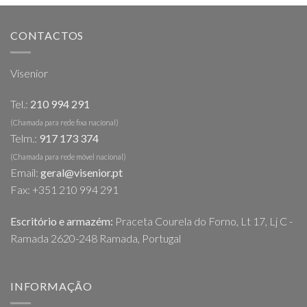
CONTACTOS
Visenior
Tel.:
210 994 291
(Chamada para rede fixa nacional)
Telm.:
917 173 374
(Chamada para rede móvel nacional)
Email:
geral@visenior.pt
Fax: +351 210 994 291
Escritório e armazém:
Praceta Courela do Forno, Lt 17, Lj C -
Ramada 2620-248 Ramada, Portugal
INFORMAÇÃO