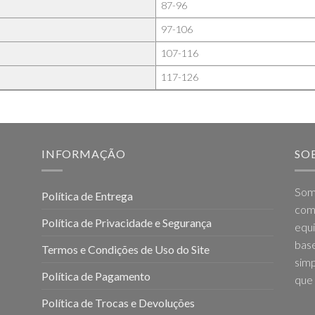
87-96
97-106
107-116
117-126
INFORMAÇÃO
SO
Som
Política de Entrega
come
Política de Privacidade e Segurança
equi
base
Termos e Condições de Uso do Site
simp
Política de Pagamento
que 
Política de Trocas e Devoluções