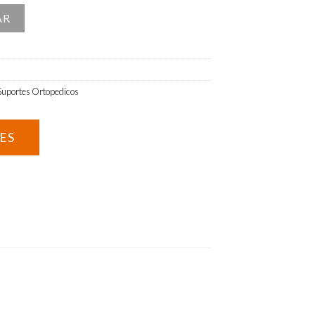
 (22cm)
AR
Suportes Ortopedicos