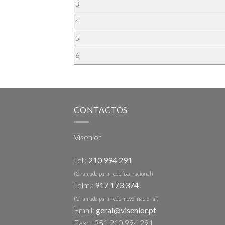
3
4
5
6
CONTACTOS
Visenior
Tel.:
210 994 291
(Chamada para rede fixa nacional)
Telm.:
917 173 374
(Chamada para rede móvel nacional)
Email:
geral@visenior.pt
Fax: +351 210 994 291