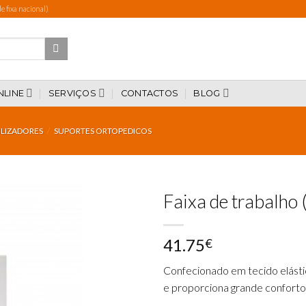
 fixa nacional)
NLINE
SERVIÇOS
CONTACTOS
BLOG
ILIZADORES
/
SUPORTES ORTOPEDICOS
Faixa de trabalho
41.75
€
Add to
wishlist
Confecionado em tecido elástic
e proporciona grande conforto