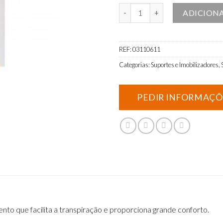
Quantidade de Faixa de trabalho
ADICION
REF:
03110611
Categorias:
Suportes e Imobilizadores
,
to que facilita a transpiração e proporciona grande conforto.