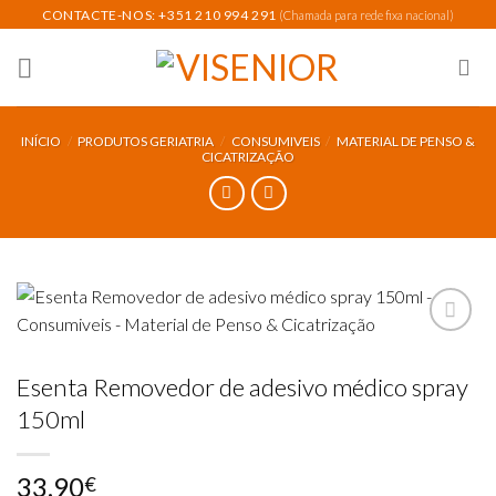
Skip
CONTACTE-NOS: +351 210 994 291
(Chamada para rede fixa nacional)
to
content
INÍCIO
/
PRODUTOS GERIATRIA
/
CONSUMIVEIS
/
MATERIAL DE PENSO &
CICATRIZAÇÃO
Esenta Removedor de adesivo médico spray
Add to
wishlist
150ml
33.90
€