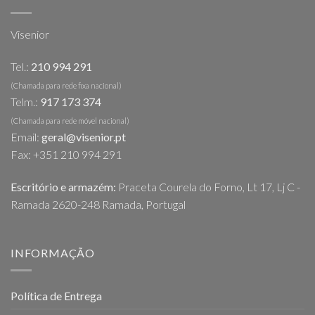
Visenior
Tel.:
210 994 291
(Chamada para rede fixa nacional)
Telm.:
917 173 374
(Chamada para rede móvel nacional)
Email:
geral@visenior.pt
Fax: +351 210 994 291
Escritório e armazém:
Praceta Courela do Forno, Lt 17, Lj C -
Ramada 2620-248 Ramada, Portugal
INFORMAÇÃO
Política de Entrega