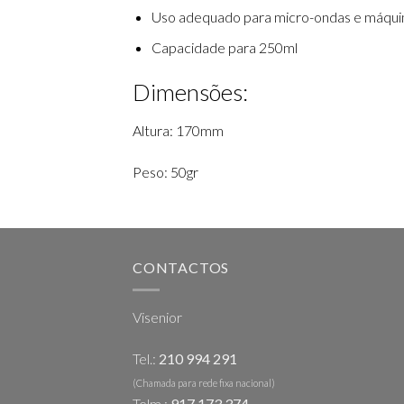
Uso adequado para micro-ondas e máquina
Capacidade para 250ml
Dimensões:
Altura: 170mm
Peso: 50gr
CONTACTOS
Visenior
Tel.:
210 994 291
(Chamada para rede fixa nacional)
Telm.:
917 173 374