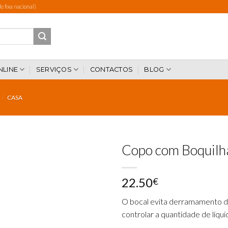
 fixa nacional)
NLINE
SERVIÇOS
CONTACTOS
BLOG
/
CASA
Copo com Boquilh
22.50
€
Add to
wishlist
O bocal evita derramamento de
controlar a quantidade de líqui