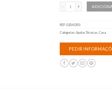
Quantidade de Copo com Boquil
ADICION
REF:
02043301
Categorias:
Ajudas Técnicas
,
Casa