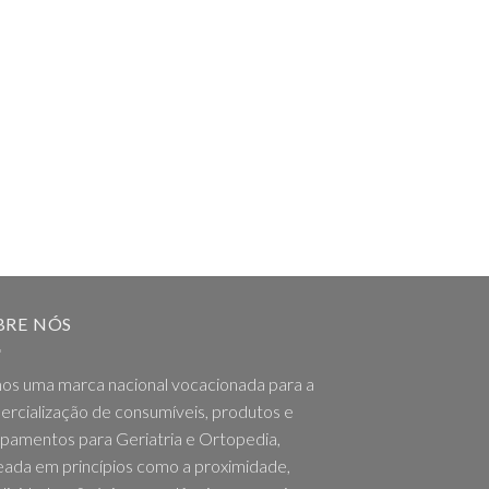
BRE NÓS
os uma marca nacional vocacionada para a
rcialização de consumíveis, produtos e
pamentos para Geriatria e Ortopedia,
ada em princípios como a proximidade,