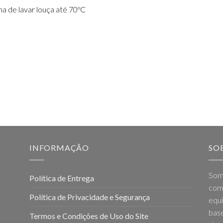
 de lavar louça até 70ºC
INFORMAÇÃO
SO
Som
Política de Entrega
come
Política de Privacidade e Segurança
equi
base
Termos e Condições de Uso do Site