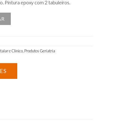
. Pintura epoxy com 2 tabuleiros.
hos com prateleiras metálicas
AR
talar e Clinico
,
Produtos Geriatria