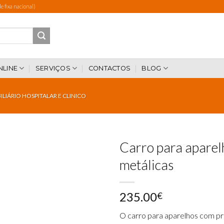
 fixa nacional)
NLINE
SERVIÇOS
CONTACTOS
BLOG
LIÁRIO HOSPITALAR E CLINICO
Carro para aparel
metálicas
Add to
235.00
wishlist
€
O carro para aparelhos com pra