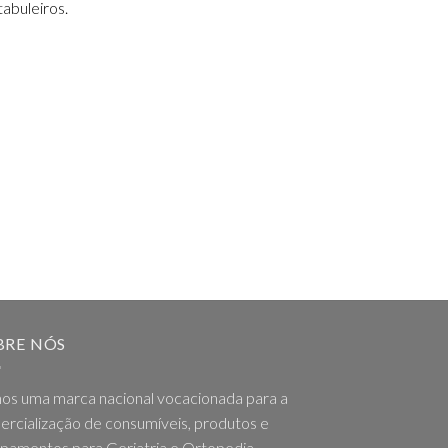
abuleiros.
BRE NÓS
os uma marca nacional vocacionada para a
rcialização de consumíveis, produtos e
pamentos para Geriatria e Ortopedia,