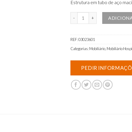
Estrutura em tubo de aço macio
Quantidade de Carro para aparel
ADICION
REF:
03023601
Categorias:
Mobiliário
,
Mobiliário Hospi