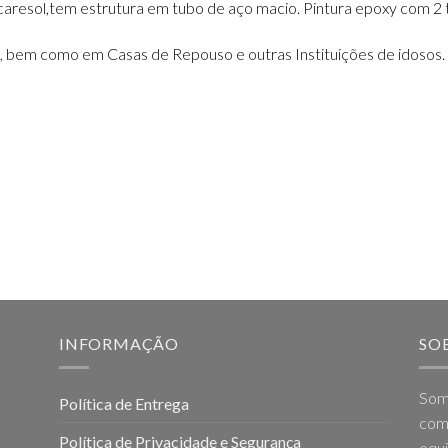
aresol,tem estrutura em tubo de aço macio. Pintura epoxy com 2 t
s, bem como em Casas de Repouso e outras Instituições de idosos.
INFORMAÇÃO
SO
Som
Política de Entrega
come
Política de Privacidade e Segurança
equi