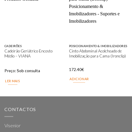
Add to
Add to
wishlist
wishlist
CADEIRÕES
POSICIONAMENTO & IMOBILIZADORES
Cadeirão Geriátrico Encosto
Cinto Abdominal Acolchoado de
Médio – VIANA
Imobilização para Cama (Ironclip)
172.40
€
Preço:
Sob consulta
ADICIONAR
LER MAIS
CONTACTOS
Visenior