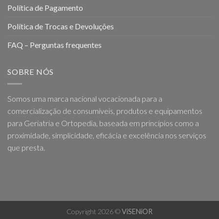
Política de Pagamento
Política de Trocas e Devoluções
FAQ – Perguntas frequentes
SOBRE NÓS
Somos uma marca nacional vocacionada para a
comercialização de consumíveis, produtos e equipamentos
para Geriatria e Ortopedia, baseada em princípios como a
proximidade, simplicidade, eficácia e excelência nos serviços
que presta.
Copyright 2026 ©
ViSENiOR