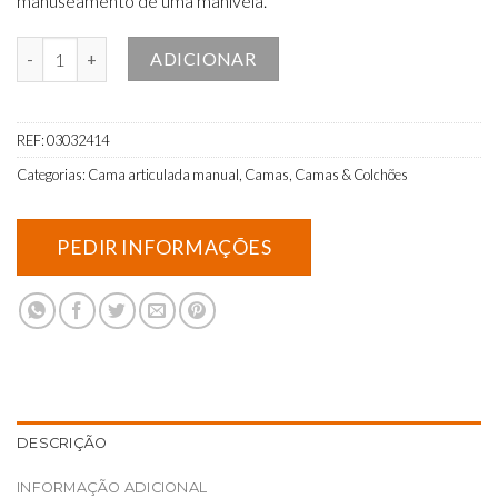
manuseamento de uma manivela.
Quantidade de Cama Articulada Manual c/rodas e Grades
ADICIONAR
REF:
03032414
Categorias:
Cama articulada manual
,
Camas
,
Camas & Colchões
DESCRIÇÃO
INFORMAÇÃO ADICIONAL