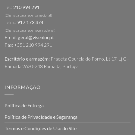
Tel.:
210 994 291
(Chamada para rede fixa nacional)
Telm.:
917 173 374
(Chamada para rede móvel nacional)
Email:
geral@visenior.pt
Fax: +351 210 994 291
Escritório e armazém:
Praceta Courela do Forno, Lt 17, Lj C -
Ramada 2620-248 Ramada, Portugal
INFORMAÇÃO
Política de Entrega
Política de Privacidade e Segurança
Termos e Condições de Uso do Site