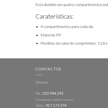
Está dividido em quatro compartimentos ind
Caraterísticas:
4 compartimentos para cada dia
Material: PP
Medidas da caixa de comprimidos: 11,8 x 
CONTACTOS
Visenior
Tel.:
210 994 291
(Chamada para rede fixa nacional)
Telm.:
917 173 374