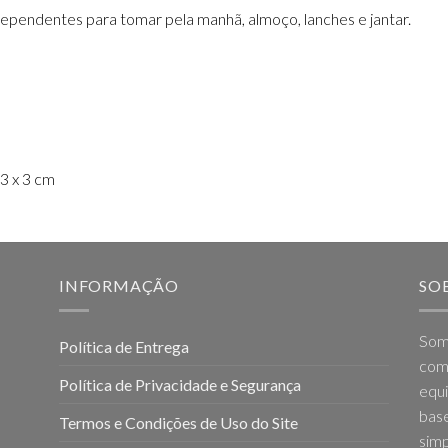
ependentes para tomar pela manhã, almoço, lanches e jantar.
3 x 3 cm
INFORMAÇÃO
SO
Som
Política de Entrega
come
Política de Privacidade e Segurança
equi
base
Termos e Condições de Uso do Site
simp