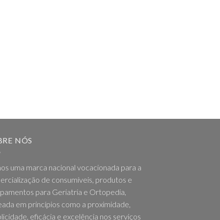
BRE NÓS
os uma marca nacional vocacionada para a
rcialização de consumíveis, produtos e
pamentos para Geriatria e Ortopedia,
ada em princípios como a proximidade,
licidade, eficácia e excelência nos serviços