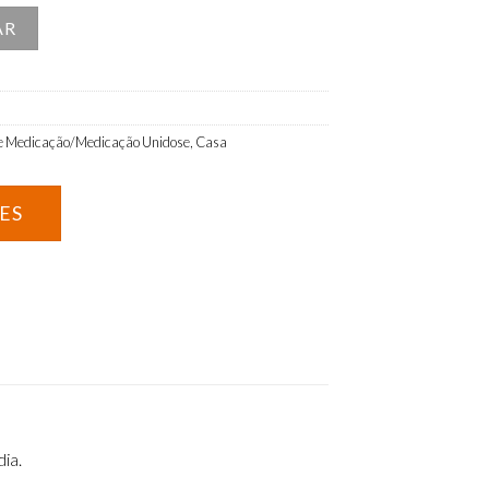
dos diária 4 Tomas
AR
de Medicação/Medicação Unidose
,
Casa
ia.