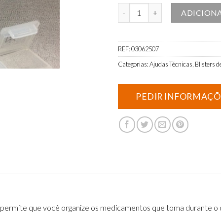
Quantidade de Caixa de comprimi
ADICION
REF:
03062507
Categorias:
Ajudas Técnicas
,
Blisters 
s permite que você organize os medicamentos que toma durante o d