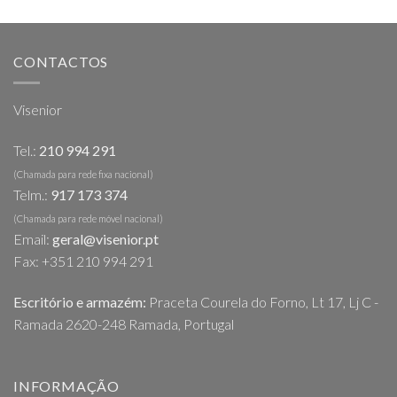
CONTACTOS
Visenior
Tel.:
210 994 291
(Chamada para rede fixa nacional)
Telm.:
917 173 374
(Chamada para rede móvel nacional)
Email:
geral@visenior.pt
Fax: +351 210 994 291
Escritório e armazém:
Praceta Courela do Forno, Lt 17, Lj C -
Ramada 2620-248 Ramada, Portugal
INFORMAÇÃO