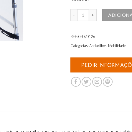
Quantidade de Bolsa para andari
ADICION
REF:
03070126
Categorias:
Andarilhos
,
Mobilidade
acessório que permite transportar confortavelmente pequenos objet