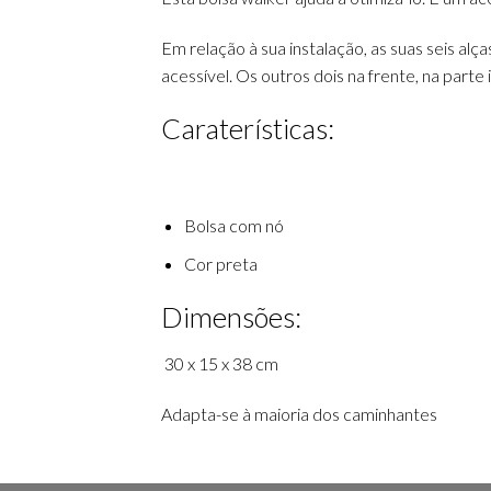
Em relação à sua instalação, as suas seis a
acessível. Os outros dois na frente, na parte 
Caraterísticas:
Bolsa com nó
Cor preta
Dimensões:
30 x 15 x 38 cm
Adapta-se à maioria dos caminhantes