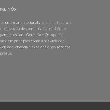
BRE NÓS
os uma marca nacional vocacionada para a
rcialização de consumíveis, produtos e
pamentos para Geriatria e Ortopedia,
ada em princípios como a proximidade,
licidade, eficácia e excelência nos serviços
presta.