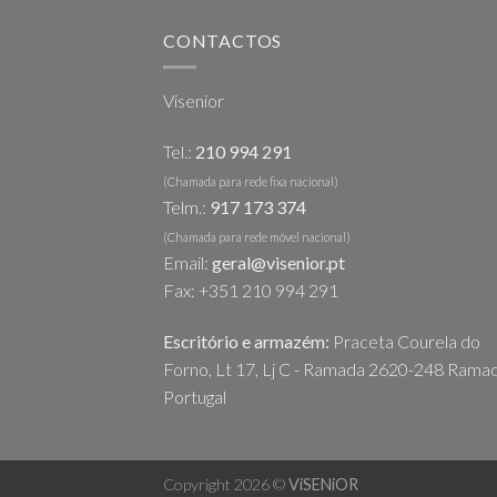
CONTACTOS
Visenior
Tel.:
210 994 291
(Chamada para rede fixa nacional)
Telm.:
917 173 374
(Chamada para rede móvel nacional)
Email:
geral@visenior.pt
Fax: +351 210 994 291
Escritório e armazém:
Praceta Courela do
Forno, Lt 17, Lj C - Ramada 2620-248 Ramad
Portugal
Copyright 2026 ©
ViSENiOR