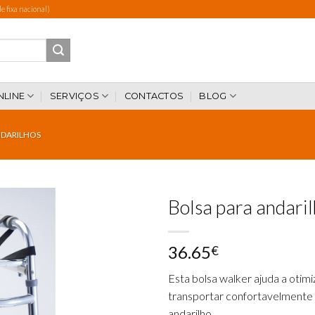
 fixa nacional)
NLINE
SERVIÇOS
CONTACTOS
BLOG
DARILHOS
Bolsa para andari
36.65
€
Add to
wishlist
Esta bolsa walker ajuda a otim
transportar confortavelmente 
andarilho.