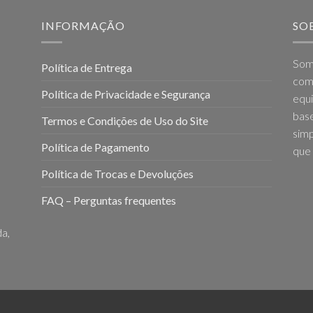
INFORMAÇÃO
SO
Som
Política de Entrega
come
Política de Privacidade e Segurança
equi
base
Termos e Condições de Uso do Site
simp
Política de Pagamento
que 
Política de Trocas e Devoluções
FAQ – Perguntas frequentes
a,