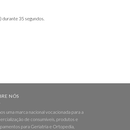
) durante 35 segundos.
BRE NÓS
os uma marca nacional vocacionada para a
rcialização de consumíveis, produtos e
pamentos para Geriatria e Ortopedia,