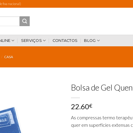
 fixa nacional)
NLINE
SERVIÇOS
CONTACTOS
BLOG
/
CASA
Bolsa de Gel Quent
22.60
€
Add to
wishlist
As compressas termo terapêut
quer em superfícies extensas 