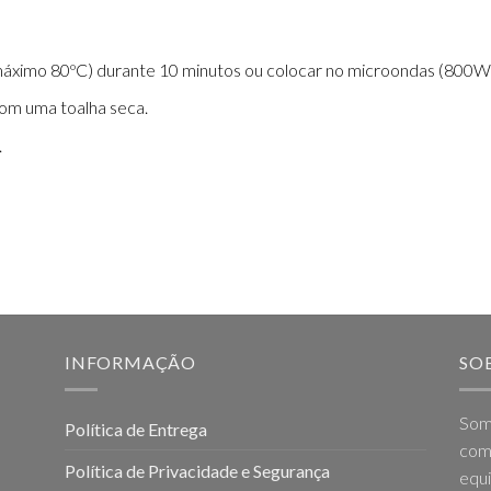
máximo 80ºC) durante 10 minutos ou colocar no microondas (800W
com uma toalha seca.
.
INFORMAÇÃO
SO
Som
Política de Entrega
come
Política de Privacidade e Segurança
equi