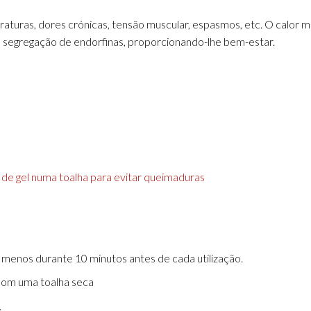
turas, dores crónicas, tensão muscular, espasmos, etc. O calor mel
 a segregação de endorfinas, proporcionando-lhe bem-estar.
a de gel numa toalha para evitar queimaduras
o menos durante 10 minutos antes de cada utilização.
com uma toalha seca
.