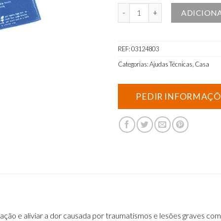
Quantidade de Bolsa de Gel Quent
ADICION
REF:
03124803
Categorias:
Ajudas Técnicas
,
Casa
amação e aliviar a dor causada por traumatismos e lesões graves 