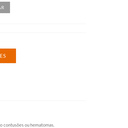
e e Frio Reutilizável
AR
como contusões ou hematomas.