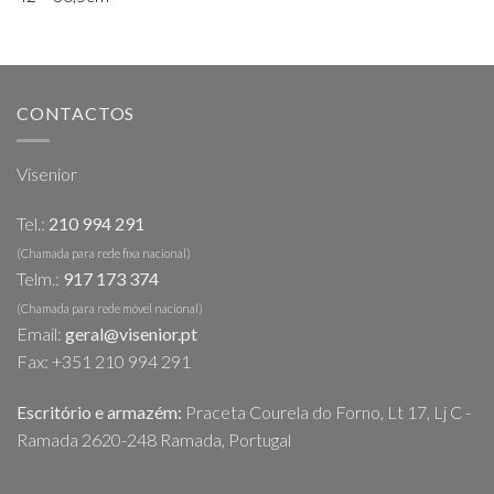
CONTACTOS
Visenior
Tel.:
210 994 291
(Chamada para rede fixa nacional)
Telm.:
917 173 374
(Chamada para rede móvel nacional)
Email:
geral@visenior.pt
Fax: +351 210 994 291
Escritório e armazém:
Praceta Courela do Forno, Lt 17, Lj C -
Ramada 2620-248 Ramada, Portugal