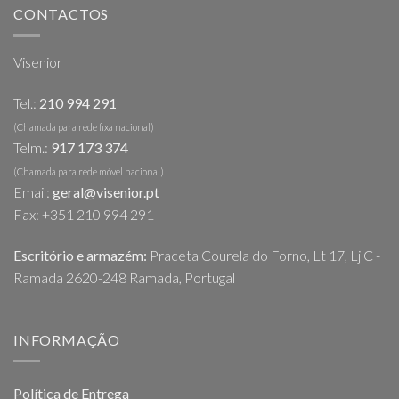
CONTACTOS
Visenior
Tel.:
210 994 291
(Chamada para rede fixa nacional)
Telm.:
917 173 374
(Chamada para rede móvel nacional)
Email:
geral@visenior.pt
Fax: +351 210 994 291
Escritório e armazém:
Praceta Courela do Forno, Lt 17, Lj C -
Ramada 2620-248 Ramada, Portugal
INFORMAÇÃO
Política de Entrega