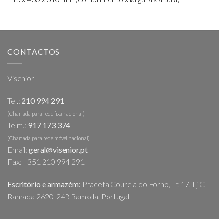
CONTACTOS
Visenior
Tel.:
210 994 291
(Chamada para rede fixa nacional)
Telm.:
917 173 374
(Chamada para rede móvel nacional)
Email:
geral@visenior.pt
Fax: +351 210 994 291
Escritório e armazém:
Praceta Courela do Forno, Lt 17, Lj C -
Ramada 2620-248 Ramada, Portugal