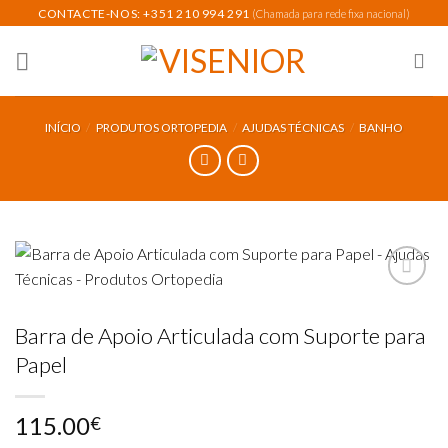
Skip
CONTACTE-NOS: +351 210 994 291
(Chamada para rede fixa nacional)
to
content
INÍCIO
/
PRODUTOS ORTOPEDIA
/
AJUDAS TÉCNICAS
/
BANHO
Barra de Apoio Articulada com Suporte para
Add to
wishlist
Papel
115.00
€