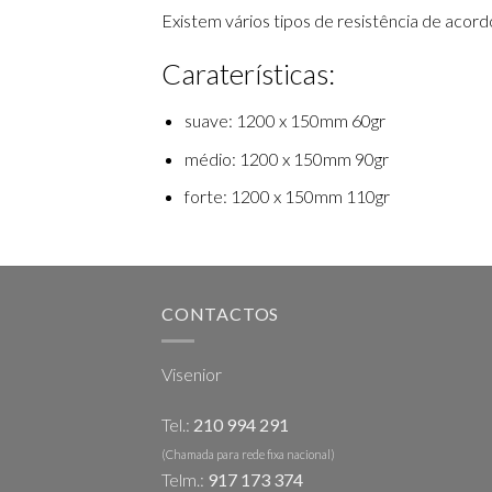
Existem vários tipos de resistência de acor
Caraterísticas:
suave: 1200 x 150mm 60gr
médio: 1200 x 150mm 90gr
forte: 1200 x 150mm 110gr
CONTACTOS
Visenior
Tel.:
210 994 291
(Chamada para rede fixa nacional)
Telm.:
917 173 374