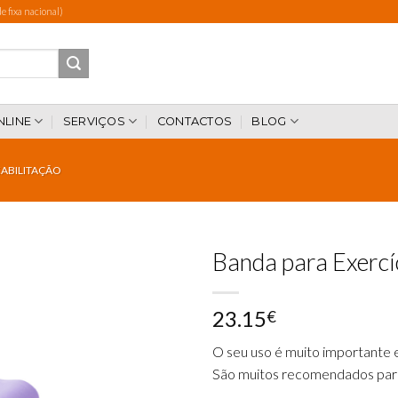
 fixa nacional)
NLINE
SERVIÇOS
CONTACTOS
BLOG
EABILITAÇÃO
Banda para Exercí
23.15
€
Add to
wishlist
O seu uso é muito importante
São muitos
recomendados para