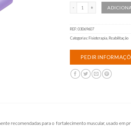
Quantidade de Banda para Exercí
ADICION
REF:
03069607
Categorias:
Fisioterapia
,
Reabilitação
amente recomendadas para o fortalecimento muscular, usado em prog