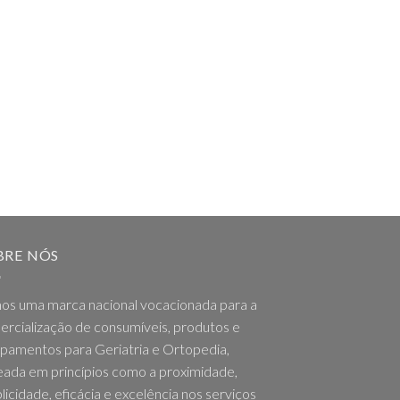
BRE NÓS
os uma marca nacional vocacionada para a
rcialização de consumíveis, produtos e
pamentos para Geriatria e Ortopedia,
ada em princípios como a proximidade,
licidade, eficácia e excelência nos serviços