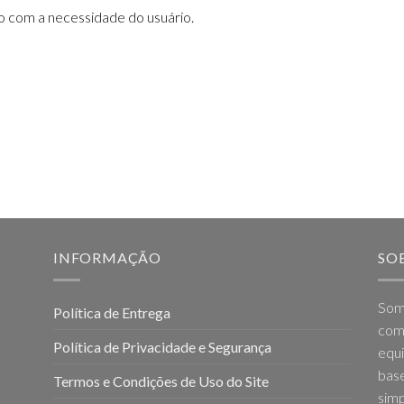
do com a necessidade do usuário.
INFORMAÇÃO
SO
Som
Política de Entrega
come
Política de Privacidade e Segurança
equi
base
Termos e Condições de Uso do Site
simp