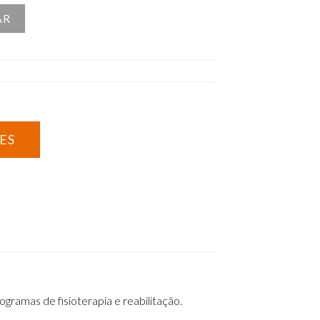
cio – Intensidade Média
AR
ramas de fisioterapia e reabilitação.