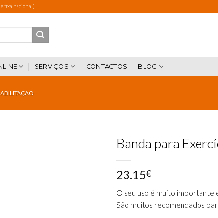
 fixa nacional)
NLINE
SERVIÇOS
CONTACTOS
BLOG
EABILITAÇÃO
Banda para Exercíc
23.15
€
Add to
wishlist
O seu uso é muito importante
São muitos
recomendados para