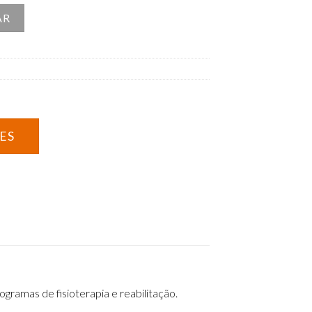
cio – Intensidade Forte
AR
ramas de fisioterapia e reabilitação.