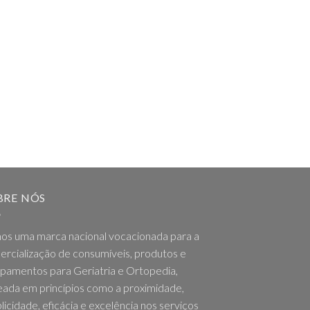
BRE NÓS
os uma marca nacional vocacionada para a
rcialização de consumíveis, produtos e
pamentos para Geriatria e Ortopedia,
ada em princípios como a proximidade,
licidade, eficácia e excelência nos serviços