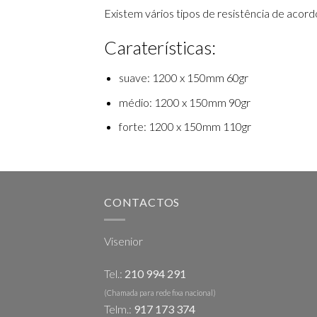
Existem vários tipos de resistência de acor
Caraterísticas:
suave: 1200 x 150mm 60gr
médio: 1200 x 150mm 90gr
forte: 1200 x 150mm 110gr
CONTACTOS
Visenior
Tel.:
210 994 291
(Chamada para rede fixa nacional)
Telm.:
917 173 374