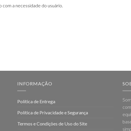
do com a necessidade do usuário.
INFORMAÇÃO
SO
Som
Política de Entrega
come
Política de Privacidade e Segurança
equi
base
Termos e Condições de Uso do Site
simp