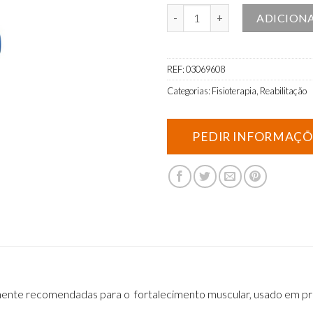
Quantidade de Banda para Exercí
ADICION
REF:
03069608
Categorias:
Fisioterapia
,
Reabilitação
amente recomendadas para o fortalecimento muscular, usado em prog