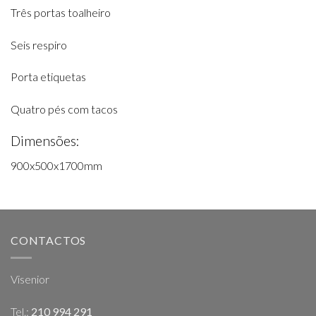
Três portas toalheiro
Seis respiro
Porta etiquetas
Quatro pés com tacos
Dimensões:
900x500x1700mm
CONTACTOS
Visenior
Tel.:
210 994 291