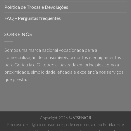
Política de Trocas e Devoluções
FAQ – Perguntas frequentes
SOBRE NÓS
Somos uma marca nacional vocacionada para a
comercialização de consumíveis, produtos e equipamentos
para Geriatria e Ortopedia, baseada em princípios como a
proximidade, simplicidade, eficácia e excelência nos serviços
que presta.
Copyright 2026 ©
ViSENiOR
Em caso de litígio o consumidor pode recorrer a uma Entidade de