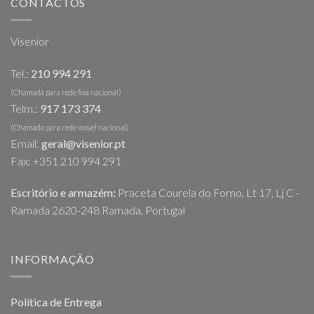
CONTACTOS
Visenior
Tel.:
210 994 291
(Chamada para rede fixa nacional)
Telm.:
917 173 374
(Chamada para rede móvel nacional)
Email:
geral@visenior.pt
Fax: +351 210 994 291
Escritório e armazém:
Praceta Courela do Forno, Lt 17, Lj C -
Ramada 2620-248 Ramada, Portugal
INFORMAÇÃO
Política de Entrega