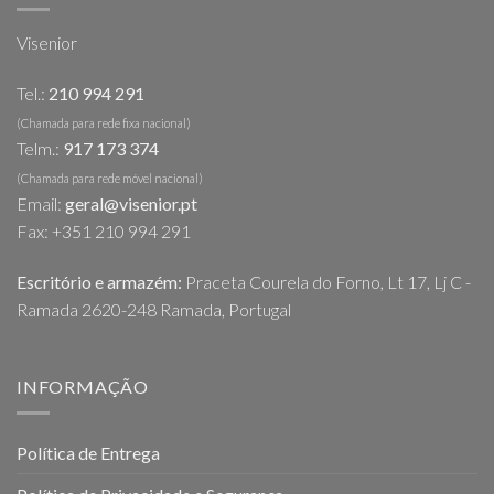
Visenior
Tel.:
210 994 291
(Chamada para rede fixa nacional)
Telm.:
917 173 374
(Chamada para rede móvel nacional)
Email:
geral@visenior.pt
Fax: +351 210 994 291
Escritório e armazém:
Praceta Courela do Forno, Lt 17, Lj C -
Ramada 2620-248 Ramada, Portugal
INFORMAÇÃO
Política de Entrega