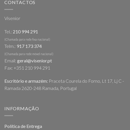
CONTACTOS
Visenior
Tel.:
210 994 291
(Chamada para rede fixa nacional)
Telm.:
917 173 374
(Chamada para rede móvel nacional)
Email:
geral@visenior.pt
Fax: +351 210 994 291
Escritório e armazém:
Praceta Courela do Forno, Lt 17, Lj C -
Ramada 2620-248 Ramada, Portugal
INFORMAÇÃO
Política de Entrega