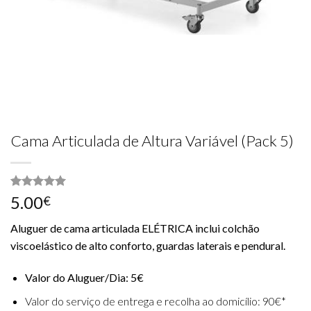
Cama Articulada de Altura Variável (Pack 5)
Classificado
3
5.00
€
com
5.00
em 5 com
Aluguer de cama articulada ELÉTRICA inclui colchão
base em
classificações
viscoelástico de alto conforto, guardas laterais e pendural.
de clientes
Valor do Aluguer/Dia: 5€
Valor do serviço de entrega e recolha ao domicílio: 90€*