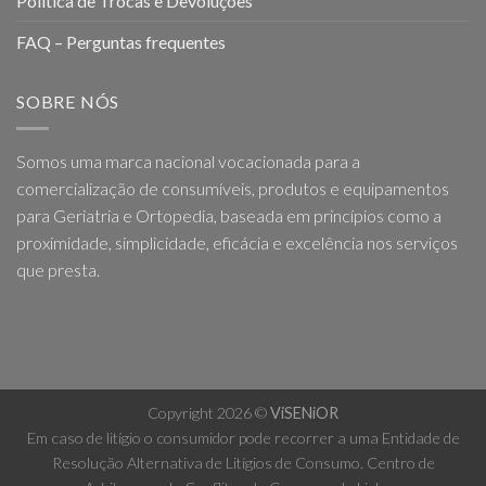
Política de Trocas e Devoluções
FAQ – Perguntas frequentes
SOBRE NÓS
Somos uma marca nacional vocacionada para a
comercialização de consumíveis, produtos e equipamentos
para Geriatria e Ortopedia, baseada em princípios como a
proximidade, simplicidade, eficácia e excelência nos serviços
que presta.
Copyright 2026 ©
ViSENiOR
Em caso de litígio o consumidor pode recorrer a uma Entidade de
Resolução Alternativa de Litígios de Consumo. Centro de