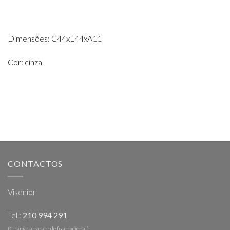
Dimensões: C44xL44xA11
Cor: cinza
CONTACTOS
Visenior
Tel.:
210 994 291
(Chamada para rede fixa nacional)