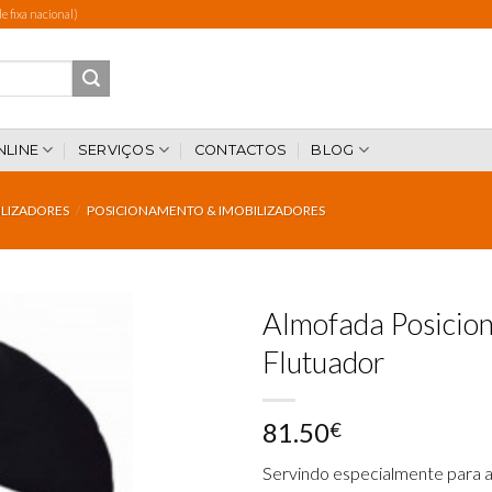
 fixa nacional)
NLINE
SERVIÇOS
CONTACTOS
BLOG
ILIZADORES
/
POSICIONAMENTO & IMOBILIZADORES
Almofada Posicio
Flutuador
Add to
81.50
wishlist
€
Servindo especialmente para a