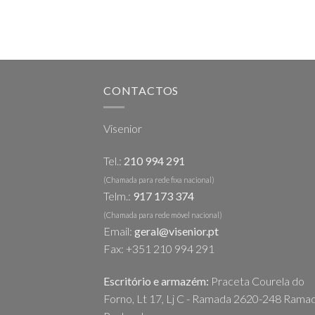
CONTACTOS
Visenior
Tel.:
210 994 291
(Chamada para rede fixa nacional)
Telm.:
917 173 374
(Chamada para rede móvel nacional)
Email:
geral@visenior.pt
Fax: +351 210 994 291
Escritório e armazém:
Praceta Courela do
Forno, Lt 17, Lj C - Ramada 2620-248 Ramad