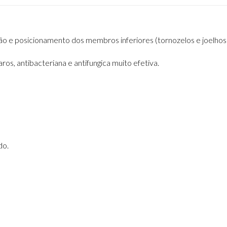
ão e posicionamento dos membros inferiores (tornozelos e joelhos
os, antibacteriana e antifungica muito efetiva.
do.