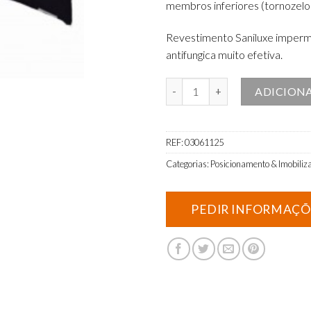
membros inferiores (tornozelos
Revestimento Saniluxe impermeá
antifungica muito efetiva.
Quantidade de Almofada Posicio
ADICION
REF:
03061125
Categorias:
Posicionamento & Imobiliz