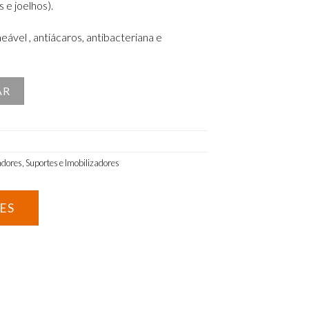
 e joelhos).
vel , antiácaros, antibacteriana e
namento Microbolas Flutuador
AR
adores
,
Suportes e Imobilizadores