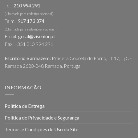
Tel.:
210 994 291
(Chamada para rede fixa nacional)
Telm.:
917 173 374
(Chamada para rede móvel nacional)
Email:
geral@visenior.pt
Fax: +351 210 994 291
Escritório e armazém:
Praceta Courela do Forno, Lt 17, Lj C -
Ramada 2620-248 Ramada, Portugal
INFORMAÇÃO
Política de Entrega
Política de Privacidade e Segurança
Termos e Condições de Uso do Site