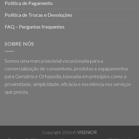
Política de Pagamento
Política de Trocas e Devoluções
FAQ – Perguntas frequentes
SOBRE NÓS
Somos uma marca nacional vocacionada para a
comercialização de consumíveis, produtos e equipamentos
para Geriatria e Ortopedia, baseada em princípios como a
proximidade, simplicidade, eficácia e excelência nos serviços
que presta.
Copyright 2026 ©
ViSENiOR