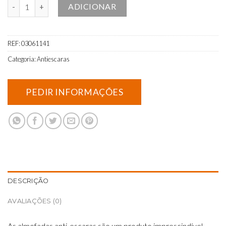
Quantidade de Almofada de célula de ar anti-decúbito automática
ADICIONAR
REF:
03061141
Categoria:
Antiescaras
DESCRIÇÃO
AVALIAÇÕES (0)
As almofadas anti-escaras são um produto imprescindível